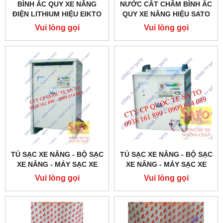
BÌNH ẮC QUY XE NÂNG
NƯỚC CẤT CHÂM BÌNH ẮC
ĐIỆN LITHIUM HIỆU EIKTO
QUY XE NÂNG HIỆU SATO
(EKT) 25.6V-150AH
Vui lòng gọi
Vui lòng gọi
TỦ SẠC XE NÂNG - BỘ SẠC
TỦ SẠC XE NÂNG - BỘ SẠC
XE NÂNG - MÁY SẠC XE
XE NÂNG - MÁY SẠC XE
NÂNG
NÂNG
Vui lòng gọi
Vui lòng gọi