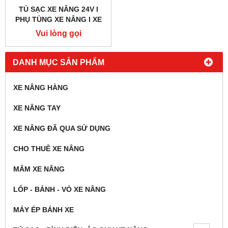
TỦ SẠC XE NÂNG 24V I
PHỤ TÙNG XE NÂNG I XE
NÂNG SATO
Vui lòng gọi
DANH MỤC SẢN PHẨM
XE NÂNG HÀNG
XE NÂNG TAY
XE NÂNG ĐÃ QUA SỬ DỤNG
CHO THUÊ XE NÂNG
MÂM XE NÂNG
LỐP - BÁNH - VỎ XE NÂNG
MÁY ÉP BÁNH XE