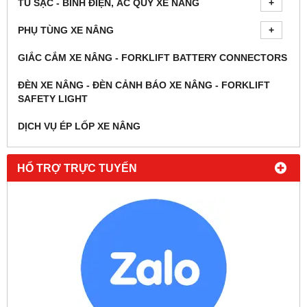
TỦ SẠC - BÌNH ĐIỆN, ẮC QUY XE NÂNG
PHỤ TÙNG XE NÂNG
GIẮC CẮM XE NÂNG - FORKLIFT BATTERY CONNECTORS
ĐÈN XE NÂNG - ĐÈN CẢNH BÁO XE NÂNG - FORKLIFT
SAFETY LIGHT
DỊCH VỤ ÉP LỐP XE NÂNG
HỔ TRỢ TRỰC TUYẾN