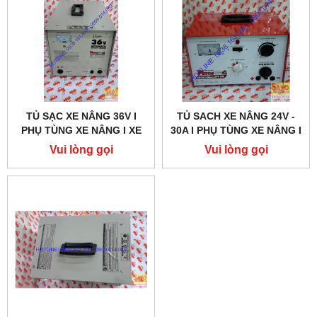
TỦ SẠC XE NÂNG 36V I
TỦ SACH XE NÂNG 24V -
PHỤ TÙNG XE NÂNG I XE
30A I PHỤ TÙNG XE NÂNG I
NÂNG SATO
XE NÂNG SATO
Vui lòng gọi
Vui lòng gọi