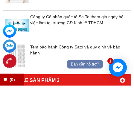
Công ty Cổ phần quốc tế Sa To tham gia ngày hội
việc làm tại trường CĐ Kinh tế TPHCM
Tem bảo hành Công ty Sato và quy định về bảo
hành
1
Bạn cần hỗ trợ?
(
0
)
MODULE SẢN PHẨM 3
LIÊN KẾT WEBSITE
www.satoforklift.com