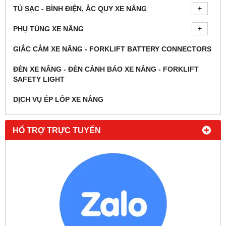
TỦ SẠC - BÌNH ĐIỆN, ẮC QUY XE NÂNG
PHỤ TÙNG XE NÂNG
GIẮC CẮM XE NÂNG - FORKLIFT BATTERY CONNECTORS
ĐÈN XE NÂNG - ĐÈN CẢNH BÁO XE NÂNG - FORKLIFT
SAFETY LIGHT
DỊCH VỤ ÉP LỐP XE NÂNG
HỔ TRỢ TRỰC TUYẾN