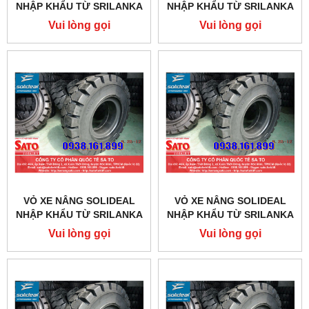
NHẬP KHẨU TỪ SRILANKA
NHẬP KHẨU TỪ SRILANKA
SIZE 825-15
SIZE 28X9-15
Vui lòng gọi
Vui lòng gọi
VỎ XE NÂNG SOLIDEAL
VỎ XE NÂNG SOLIDEAL
NHẬP KHẨU TỪ SRILANKA
NHẬP KHẨU TỪ SRILANKA
SIZE 23X9-10
SIZE 21X8-9
Vui lòng gọi
Vui lòng gọi