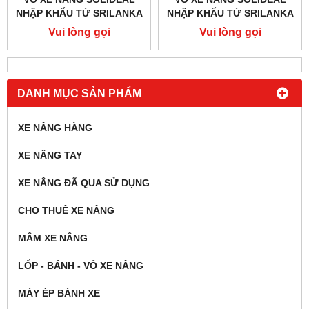
NHẬP KHẨU TỪ SRILANKA
NHẬP KHẨU TỪ SRILANKA
SIZE 700-15
SIZE 700-12
Vui lòng gọi
Vui lòng gọi
DANH MỤC SẢN PHẨM
XE NÂNG HÀNG
XE NÂNG TAY
XE NÂNG ĐÃ QUA SỬ DỤNG
CHO THUÊ XE NÂNG
MÂM XE NÂNG
LỐP - BÁNH - VỎ XE NÂNG
MÁY ÉP BÁNH XE