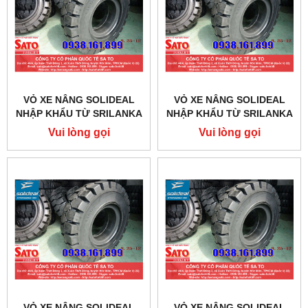
VỎ XE NÂNG SOLIDEAL
VỎ XE NÂNG SOLIDEAL
NHẬP KHẨU TỪ SRILANKA
NHẬP KHẨU TỪ SRILANKA
SIZE 18X7-8
SIZE 16X6-8
Vui lòng gọi
Vui lòng gọi
VỎ XE NÂNG SOLIDEAL
VỎ XE NÂNG SOLIDEAL