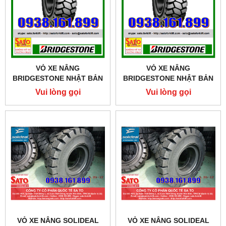
VỎ XE NÂNG
VỎ XE NÂNG
BRIDGESTONE NHẬT BẢN
BRIDGESTONE NHẬT BẢN
SIZE 650-10
SIZE 600-9
Vui lòng gọi
Vui lòng gọi
VỎ XE NÂNG SOLIDEAL
VỎ XE NÂNG SOLIDEAL