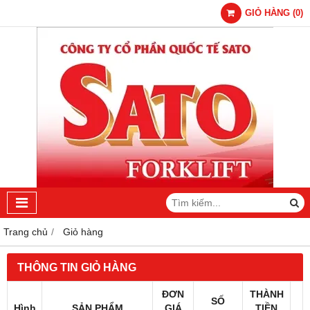
GIỎ HÀNG
(
0
)
Trang chủ
Giỏ hàng
THÔNG TIN GIỎ HÀNG
ĐƠN
THÀNH
SỐ
Hình
SẢN PHẨM
GIÁ
TIỀN