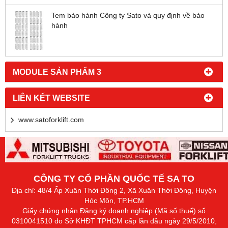
Tem bảo hành Công ty Sato và quy định về bảo
hành
MODULE SẢN PHẨM 3
LIÊN KẾT WEBSITE
www.satoforklift.com
CÔNG TY CỔ PHẦN QUỐC TẾ SA TO
Địa chỉ: 48/4 Ấp Xuân Thới Đông 2, Xã Xuân Thới Đông, Huyện
Hóc Môn, TP.HCM
Giấy chứng nhận Đăng ký doanh nghiệp (Mã số thuế) số
0310041510 do Sở KHĐT TPHCM cấp lần đầu ngày 29/5/2010,