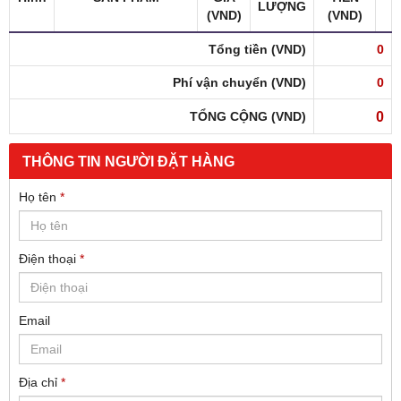
LƯỢNG
(VND)
(VND)
Tổng tiền (VND)
0
Phí vận chuyển (VND)
0
0
TỔNG CỘNG (VND)
THÔNG TIN NGƯỜI ĐẶT HÀNG
Họ tên
*
Điện thoại
*
Email
Địa chỉ
*