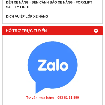
ĐÈN XE NÂNG - ĐÈN CẢNH BÁO XE NÂNG - FORKLIFT
SAFETY LIGHT
DỊCH VỤ ÉP LỐP XE NÂNG
HỔ TRỢ TRỰC TUYẾN
Tư vấn mua hàng - 093 81 61 899