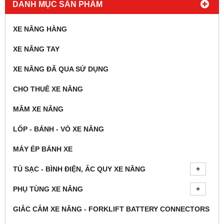
DANH MỤC SẢN PHẨM
XE NÂNG HÀNG
XE NÂNG TAY
XE NÂNG ĐÃ QUA SỬ DỤNG
CHO THUÊ XE NÂNG
MÂM XE NÂNG
LỐP - BÁNH - VỎ XE NÂNG
MÁY ÉP BÁNH XE
TỦ SẠC - BÌNH ĐIỆN, ẮC QUY XE NÂNG
PHỤ TÙNG XE NÂNG
GIẮC CẮM XE NÂNG - FORKLIFT BATTERY CONNECTORS