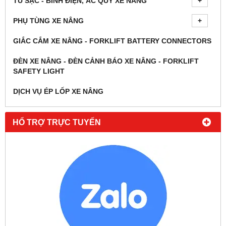
TỦ SẠC - BÌNH ĐIỆN, ẮC QUY XE NÂNG
PHỤ TÙNG XE NÂNG
GIẮC CẮM XE NÂNG - FORKLIFT BATTERY CONNECTORS
ĐÈN XE NÂNG - ĐÈN CẢNH BÁO XE NÂNG - FORKLIFT
SAFETY LIGHT
DỊCH VỤ ÉP LỐP XE NÂNG
HỔ TRỢ TRỰC TUYẾN