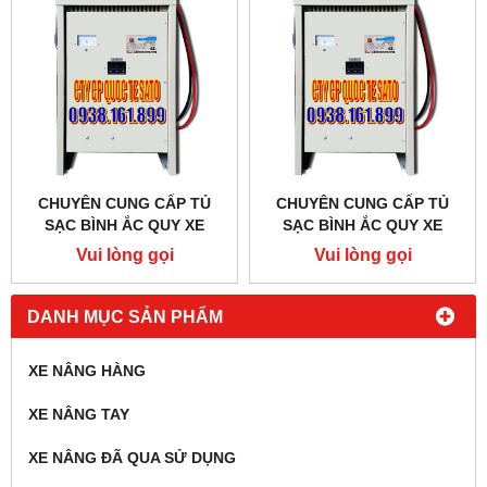
CHUYÊN CUNG CẤP TỦ
CHUYÊN CUNG CẤP TỦ
SẠC BÌNH ẮC QUY XE
SẠC BÌNH ẮC QUY XE
NÂNG - BỘ SẠC BÌNH ẮC
NÂNG - BỘ SẠC BÌNH ẮC
Vui lòng gọi
Vui lòng gọi
QUY XE NÂNG TẠI QUẬN 2
QUY XE NÂNG TẠI QUẬN 1
- TPHCM
- TPHCM
DANH MỤC SẢN PHẨM
XE NÂNG HÀNG
XE NÂNG TAY
XE NÂNG ĐÃ QUA SỬ DỤNG