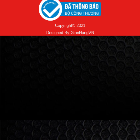
Copyright© 2021
Designed By
GianHangVN