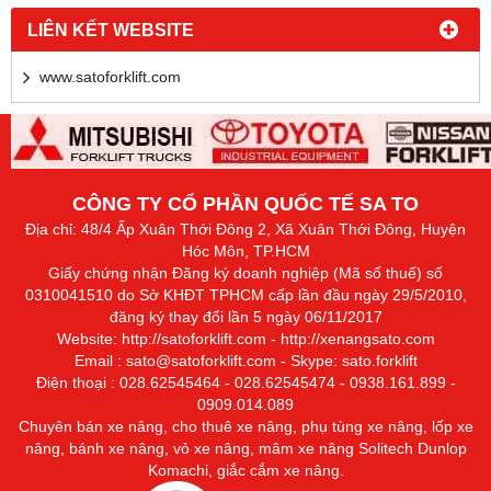
LIÊN KẾT WEBSITE
www.satoforklift.com
CÔNG TY CỔ PHẦN QUỐC TẾ SA TO
Địa chỉ: 48/4 Ấp Xuân Thới Đông 2, Xã Xuân Thới Đông, Huyện
Hóc Môn, TP.HCM
Giấy chứng nhận Đăng ký doanh nghiệp (Mã số thuế) số
0310041510 do Sở KHĐT TPHCM cấp lần đầu ngày 29/5/2010,
đăng ký thay đổi lần 5 ngày 06/11/2017
Website:
http://satoforklift.com
-
http://xenangsato.com
Email : sato@satoforklift.com - Skype: sato.forklift
Điện thoại : 028.62545464 - 028.62545474 - 0938.161.899 -
0909.014.089
Chuyên bán xe nâng, cho thuê xe nâng, phụ tùng xe nâng, lốp xe
nâng, bánh xe nâng, vỏ xe nâng,
mâm xe nâng
Solitech Dunlop
Komachi, giắc cắm xe nâng.