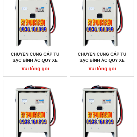
CHUYÊN CUNG CẤP TỦ
CHUYÊN CUNG CẤP TỦ
SẠC BÌNH ẮC QUY XE
SẠC BÌNH ẮC QUY XE
NÂNG - BỘ SẠC BÌNH ẮC
NÂNG - BỘ SẠC BÌNH ẮC
Vui lòng gọi
Vui lòng gọi
QUY XE NÂNG TẠI QUẬN 8-
QUY XE NÂNG TẠI QUẬN 7-
TPHCM
TPHCM