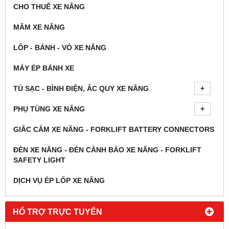
CHO THUÊ XE NÂNG
MÂM XE NÂNG
LỐP - BÁNH - VỎ XE NÂNG
MÁY ÉP BÁNH XE
TỦ SẠC - BÌNH ĐIỆN, ẮC QUY XE NÂNG
PHỤ TÙNG XE NÂNG
GIẮC CẮM XE NÂNG - FORKLIFT BATTERY CONNECTORS
ĐÈN XE NÂNG - ĐÈN CẢNH BÁO XE NÂNG - FORKLIFT
SAFETY LIGHT
DỊCH VỤ ÉP LỐP XE NÂNG
HỔ TRỢ TRỰC TUYẾN