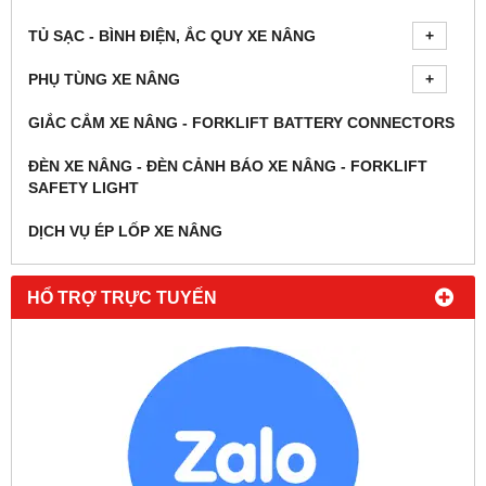
TỦ SẠC - BÌNH ĐIỆN, ẮC QUY XE NÂNG
PHỤ TÙNG XE NÂNG
GIẮC CẮM XE NÂNG - FORKLIFT BATTERY CONNECTORS
ĐÈN XE NÂNG - ĐÈN CẢNH BÁO XE NÂNG - FORKLIFT
SAFETY LIGHT
DỊCH VỤ ÉP LỐP XE NÂNG
HỔ TRỢ TRỰC TUYẾN