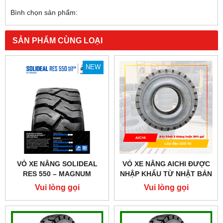
Bình chọn sản phẩm:
SẢN PHẨM CÙNG LOẠI
NEW
VỎ XE NÂNG SOLIDEAL
VỎ XE NÂNG AICHI ĐƯỢC
RES 550 – MAGNUM
NHẬP KHẨU TỪ NHẬT BẢN
SERIES, THƯƠNG HIỆU
Vui lòng gọi
Vui lòng gọi
ĐẾN TỪ SRILANKA