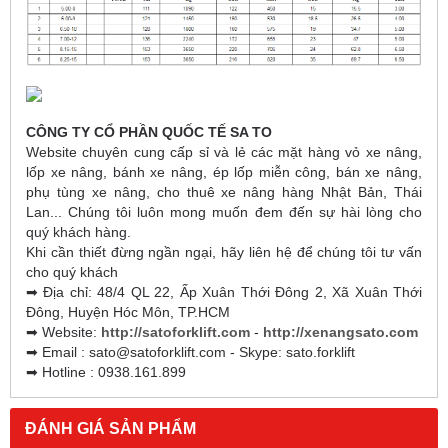
CÔNG TY CỔ PHẦN QUỐC TẾ SA TO
Website chuyên cung cấp sỉ và lẻ các mặt hàng vỏ xe nâng,
lốp xe nâng, bánh xe nâng, ép lốp miễn công, bán xe nâng,
phụ tùng xe nâng, cho thuê xe nâng hàng Nhật Bản, Thái
Lan... Chúng tôi luôn mong muốn đem đến sự hài lòng cho
quý khách hàng.
Khi cần thiết đừng ngần ngại, hãy liên hệ để chúng tôi tư vấn
cho quý khách
➡ Địa chỉ: 48/4 QL 22, Ấp Xuân Thới Đông 2, Xã Xuân Thới
Đông, Huyện Hóc Môn, TP.HCM
➡ Website:
http://satoforklift.com
-
http://xenangsato.com
➡ Email : sato@satoforklift.com - Skype: sato.forklift
➡ Hotline : 0938.161.899
ĐÁNH GIÁ SẢN PHẨM