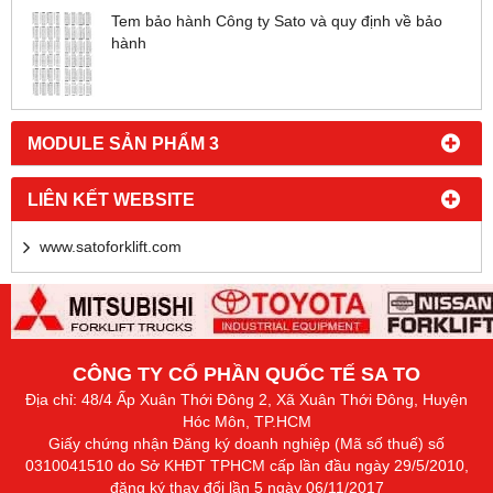
Tem bảo hành Công ty Sato và quy định về bảo
hành
MODULE SẢN PHẨM 3
LIÊN KẾT WEBSITE
www.satoforklift.com
CÔNG TY CỔ PHẦN QUỐC TẾ SA TO
Địa chỉ: 48/4 Ấp Xuân Thới Đông 2, Xã Xuân Thới Đông, Huyện
Hóc Môn, TP.HCM
Giấy chứng nhận Đăng ký doanh nghiệp (Mã số thuế) số
0310041510 do Sở KHĐT TPHCM cấp lần đầu ngày 29/5/2010,
đăng ký thay đổi lần 5 ngày 06/11/2017