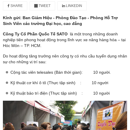
SHARE
TWEET
LINKEDIN
Kính gửi: Ban Giám Hiệu - Phòng Đào Tạo - Phòng Hỗ Trợ
Sinh Viên các trường Đại học, cao đẳng
Công Ty Cổ Phần Quốc Tế SATO
là một trong những doanh
nghiệp tiên phong hoạt động trong lĩnh vực xe nâng hàng hóa – tại
Hóc Môn – TP. HCM.
Do hoạt động tăng trưởng nên công ty có nhu cầu tuyển dụng nhân
sự cho những vị trí sau:
Cộng tác viên telesales (Bán thời gian): 10 người.
Kỹ thuật cơ khí ô tô (Thực tập sinh) : 10 người
Kỹ thuật bảo trì điện (Thực tập sinh) : 10 người