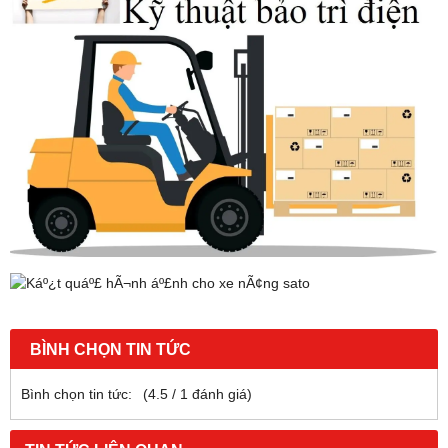
BÌNH CHỌN TIN TỨC
Bình chọn tin tức:
(
4.5
/
1
đánh giá)