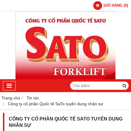
GIỎ HÀNG
(
0
)
Trang chủ
Tin tức
Công ty cổ phần Quốc tế SaTo tuyển dụng nhân sự
CÔNG TY CỔ PHẦN QUỐC TẾ SATO TUYỂN DỤNG
NHÂN SỰ