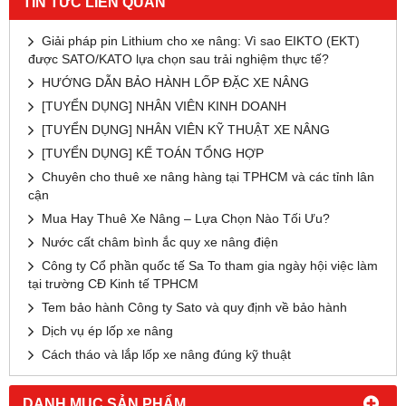
TIN TỨC LIÊN QUAN
Giải pháp pin Lithium cho xe nâng: Vì sao EIKTO (EKT)
được SATO/KATO lựa chọn sau trải nghiệm thực tế?
HƯỚNG DẪN BẢO HÀNH LỐP ĐẶC XE NÂNG
[TUYỂN DỤNG] NHÂN VIÊN KINH DOANH
[TUYỂN DỤNG] NHÂN VIÊN KỸ THUẬT XE NÂNG
[TUYỂN DỤNG] KẾ TOÁN TỔNG HỢP
Chuyên cho thuê xe nâng hàng tại TPHCM và các tỉnh lân
cận
Mua Hay Thuê Xe Nâng – Lựa Chọn Nào Tối Ưu?
Nước cất châm bình ắc quy xe nâng điện
Công ty Cổ phần quốc tế Sa To tham gia ngày hội việc làm
tại trường CĐ Kinh tế TPHCM
Tem bảo hành Công ty Sato và quy định về bảo hành
Dịch vụ ép lốp xe nâng
Cách tháo và lắp lốp xe nâng đúng kỹ thuật
DANH MỤC SẢN PHẨM