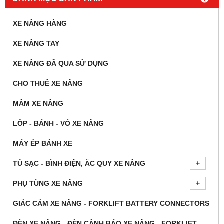
XE NÂNG HÀNG
XE NÂNG TAY
XE NÂNG ĐÃ QUA SỬ DỤNG
CHO THUÊ XE NÂNG
MÂM XE NÂNG
LỐP - BÁNH - VỎ XE NÂNG
MÁY ÉP BÁNH XE
TỦ SẠC - BÌNH ĐIỆN, ẮC QUY XE NÂNG
PHỤ TÙNG XE NÂNG
GIẮC CẮM XE NÂNG - FORKLIFT BATTERY CONNECTORS
ĐÈN XE NÂNG - ĐÈN CẢNH BÁO XE NÂNG - FORKLIFT