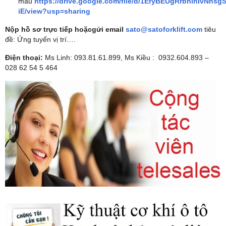
mẫu
https://drive.google.com/file/d/1EfyBEUgRrbhinIvNhs
iE/view?usp=sharing
Nộp hồ sơ trực tiếp hoặcgửi email
sato@satoforklift.com
tiêu
đề: Ứng tuyển vị trí….
Điện thoại:
Ms Linh: 093.81.61.899, Ms Kiều : 0932.604.893 –
028 62 54 5 464