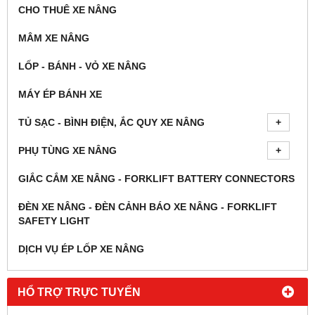
CHUYÊN CUNG CẤP TỦ
CHUYÊN CUNG CẤP TỦ
SẠC BÌNH ẮC QUY XE
SẠC BÌNH ẮC QUY XE
NÂNG - BỘ SẠC BÌNH ẮC
NÂNG - BỘ SẠC BÌNH ẮC
Vui lòng gọi
Vui lòng gọi
QUY XE NÂNG TẠI QUẬN 5
QUY XE NÂNG TẠI QUẬN 3
- TPHCM
- TPHCM
CHUYÊN CUNG CẤP TỦ
CHUYÊN CUNG CẤP TỦ
SẠC BÌNH ẮC QUY XE
SẠC BÌNH ẮC QUY XE
NÂNG - BỘ SẠC BÌNH ẮC
NÂNG - BỘ SẠC BÌNH ẮC
Vui lòng gọi
Vui lòng gọi
QUY XE NÂNG TẠI QUẬN 2
QUY XE NÂNG TẠI QUẬN 1
- TPHCM
- TPHCM
DANH MỤC SẢN PHẨM
XE NÂNG HÀNG
XE NÂNG TAY
XE NÂNG ĐÃ QUA SỬ DỤNG
CHO THUÊ XE NÂNG