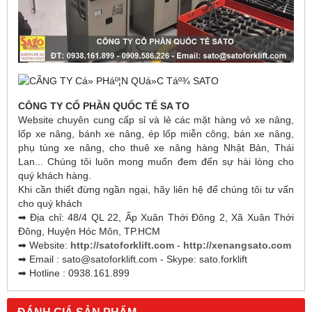
CÔNG TY CỔ PHẦN QUỐC TẾ SA TO
Website chuyên cung cấp sỉ và lẻ các mặt hàng vỏ xe nâng,
lốp xe nâng, bánh xe nâng, ép lốp miễn công, bán xe nâng,
phụ tùng xe nâng, cho thuê xe nâng hàng Nhật Bản, Thái
Lan... Chúng tôi luôn mong muốn đem đến sự hài lòng cho
quý khách hàng.
Khi cần thiết đừng ngần ngại, hãy liên hệ để chúng tôi tư vấn
cho quý khách
➡ Địa chỉ: 48/4 QL 22, Ấp Xuân Thới Đông 2, Xã Xuân Thới
Đông, Huyện Hóc Môn, TP.HCM
➡ Website:
http://satoforklift.com
-
http://xenangsato.com
➡ Email : sato@satoforklift.com - Skype: sato.forklift
➡ Hotline : 0938.161.899
ĐÁNH GIÁ SẢN PHẨM