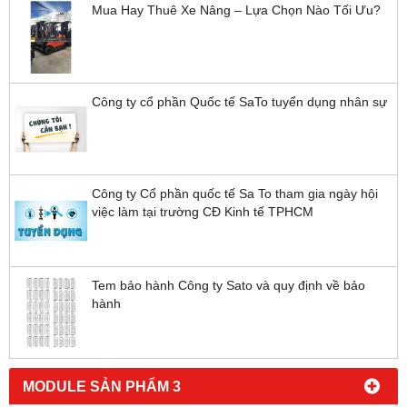
Tư vấn mua hàng - 093 81 61 899
MODULE TIN TỨC 2
Chuyên cho thuê xe nâng hàng tại TPHCM và các
tỉnh lân cận
Mua Hay Thuê Xe Nâng – Lựa Chọn Nào Tối Ưu?