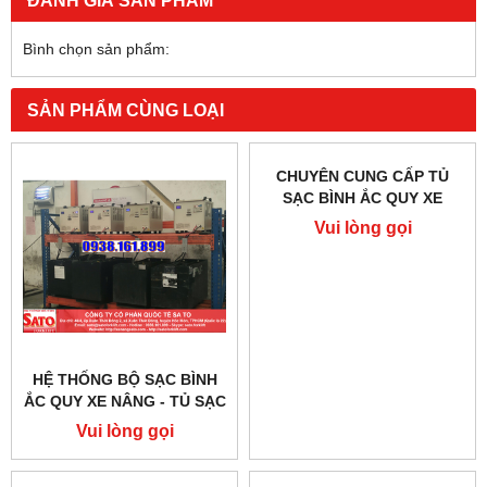
Bình chọn sản phẩm:
SẢN PHẨM CÙNG LOẠI
HỆ THỐNG BỘ SẠC BÌNH
CHUYÊN CUNG CẤP TỦ
ẮC QUY XE NÂNG - TỦ SẠC
SẠC BÌNH ẮC QUY XE
BÌNH ẮC QUY XE NÂNG -
NÂNG - BỘ SẠC BÌNH ẮC
Vui lòng gọi
Vui lòng gọi
MÁY SẠC BÌNH ẮC QUY XE
QUY XE NÂNG TẠI QUẬN
NÂNG
12-TPHCM