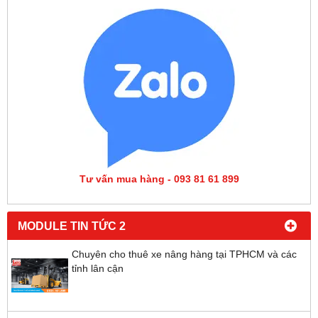
MÂM XE NÂNG
LỐP - BÁNH - VỎ XE NÂNG
MÁY ÉP BÁNH XE
TỦ SẠC - BÌNH ĐIỆN, ẮC QUY XE NÂNG
PHỤ TÙNG XE NÂNG
GIẮC CẮM XE NÂNG - FORKLIFT BATTERY CONNECTORS
ĐÈN XE NÂNG - ĐÈN CẢNH BÁO XE NÂNG - FORKLIFT
SAFETY LIGHT
DỊCH VỤ ÉP LỐP XE NÂNG
HỔ TRỢ TRỰC TUYẾN