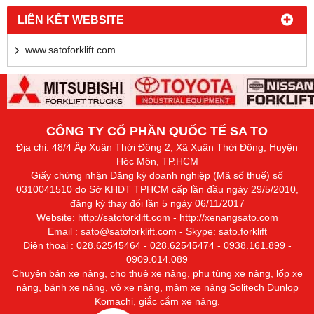
Công ty cổ phần Quốc tế SaTo tuyển dụng nhân sự
Công ty Cổ phần quốc tế Sa To tham gia ngày hội
việc làm tại trường CĐ Kinh tế TPHCM
Tem bảo hành Công ty Sato và quy định về bảo
hành
MODULE SẢN PHẨM 3
LIÊN KẾT WEBSITE