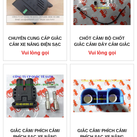
CHUYÊN CUNG CẤP GIẮC
CHỐT CẮM/ BỘ CHỐT
CẮM XE NÂNG ĐIỆN SẠC
GIẮC CẮM/ DÂY CẮM GIẮC
BÌNH ẮC QUY
ANDERSON
Vui lòng gọi
Vui lòng gọi
GIẮC CẮM/ PHÍCH CẮM/
GIẮC CẮM/ PHÍCH CẮM/
PHÍCH SẠC XE NÂNG
PHÍCH SẠC XE NÂNG