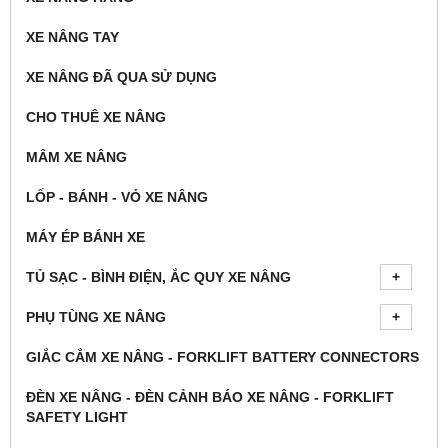
XE NÂNG TAY
XE NÂNG ĐÃ QUA SỬ DỤNG
CHO THUÊ XE NÂNG
MÂM XE NÂNG
LỐP - BÁNH - VỎ XE NÂNG
MÁY ÉP BÁNH XE
TỦ SẠC - BÌNH ĐIỆN, ẮC QUY XE NÂNG
PHỤ TÙNG XE NÂNG
GIẮC CẮM XE NÂNG - FORKLIFT BATTERY CONNECTORS
ĐÈN XE NÂNG - ĐÈN CẢNH BÁO XE NÂNG - FORKLIFT
SAFETY LIGHT