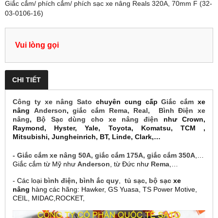
Giắc cắm/ phích cắm/ phích sạc xe nâng Reals 320A, 70mm F (32-
03-0106-16)
Vui lòng gọi
CHI TIẾT
Công ty xe nâng Sato
chuyên cung cấp
Giắc cắm
xe
nâng
Anderson
,
giắc cắm
Rema
,
Real, Bình Điện xe
nâng
,
Bộ Sạc dùng cho xe nâng điện
như Crown,
Raymond, Hyster, Yale, Toyota, Komatsu, TCM ,
Mitsubishi, Jungheinrich, BT, Linde, Clark,…
-
Giắc cắm xe nâng
50A, giắc cắm 175A, giắc cắm 350A
,…
Giắc cắm từ Mỹ như
Anderson
, từ Đức như
Rema
,…
- Các loại
bình điện, bình ắc quy
,
tủ sạc,
bộ sạc
xe
nâng
hàng các hãng: Hawker, GS Yuasa, TS Power Motive,
CEIL, MIDAC,ROCKET,