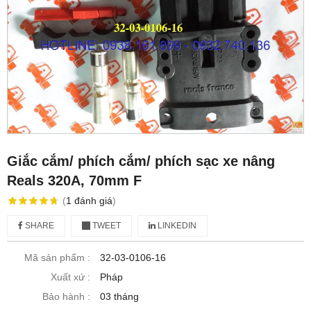
Giắc cắm/ phích cắm/ phích sạc xe nâng
Reals 320A, 70mm F
(
1
đánh giá
)
SHARE
TWEET
LINKEDIN
Mã sản phẩm :
32-03-0106-16
Xuất xứ :
Pháp
Bảo hành :
03 tháng