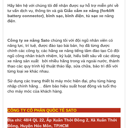
Hãy liên hệ với chúng tôi để nhận được sự hỗ trợ miễn phí về
tư vấn dịch vụ, thông tin và giá
Giắc cắm xe nâng (
forklift
battery
connector
)
,
bình sạc, bình điện
,
tủ sạc
xe nâng
điện.
Công ty xe nâng Sato
chúng tôi với đội ngũ nhân viên có
năng lực, trí tuệ, được đào tạo bài bản, họ đã từng được
chính các công ty, các hãng xe nâng tiếng tăm đào tạo Có đội
ngũ công nhân trách nhiệm, kỷ luật, hiểu biết sâu về các dòng
xe nâng sản xuất bởi nhiều hãng trong và ngoài nước, thành
thạo các quy trình kỹ thuật tháo lắp, sửa chữa, bảo trì đối với
từng loại xe khác nhau.
Sử dụng các trang thiết bị máy móc hiện đại, phụ tùng hàng
nhập chính hãng… đảm bảo hiệu suất hoạt động và tuổi thọ
cho máy móc của khách hàng.
CÔNG TY CỔ PHẦN QUỐC TẾ SATO
Địa chỉ: 48/4 QL 22, Ấp Xuân Thới Đông 2, Xã Xuân Thới
Đông, Huyện Hóc Môn, TP.HCM