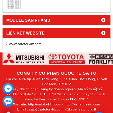
MODULE SẢN PHẨM 3
LIÊN KẾT WEBSITE
www.satoforklift.com
CÔNG TY CỔ PHẦN QUỐC TẾ SA TO
Địa chỉ: 48/4 Ấp Xuân Thới Đông 2, Xã Xuân Thới Đông, Huyện
Hóc Môn, TP.HCM
Giấy chứng nhận Đăng ký doanh nghiệp (Mã số thuế) số
0310041510 do Sở KHĐT TPHCM cấp lần đầu ngày 29/5/2010,
đăng ký thay đổi lần 5 ngày 06/11/2017
Website:
http://satoforklift.com
-
http://xenangsato.com
Email : sato@satoforklift.com - Skype: sato.forklift