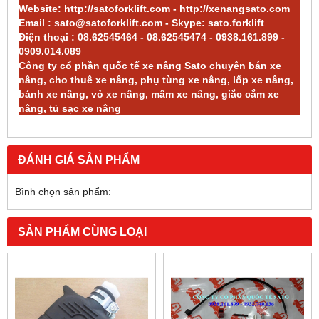
Website:
http://satoforklift.com
-
http://xenangsato.com
Email :
sato@satoforklift.com
- Skype: sato.forklift
Điện thoại : 08.62545464 - 08.62545474 - 0938.161.899 -
0909.014.089
Công ty cổ phần quốc tế xe nâng Sato chuyên bán xe
nâng, cho thuê xe nâng, phụ tùng xe nâng, lốp xe nâng,
bánh xe nâng,
vỏ xe nâng
, mâm xe nâng, giắc cắm xe
nâng, tủ sạc xe nâng
ĐÁNH GIÁ SẢN PHẨM
Bình chọn sản phẩm:
SẢN PHẨM CÙNG LOẠI