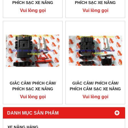
PHÍCH SẠC XE NÂNG
PHÍCH SẠC XE NÂNG
POWER, 5 HOLE, FEMALE
REALS 320A, 70MM M
Vui lòng gọi
Vui lòng gọi
GIẮC CẮM/ PHÍCH CẮM/
GIẮC CẮM/ PHÍCH CẮM/
PHÍCH SẠC XE NÂNG
PHÍCH CẮM SẠC XE NÂNG
REALS 160A 150V ,50MM M
REALS 80A, 25MM M
Vui lòng gọi
Vui lòng gọi
DANH MỤC SẢN PHẨM
XE NÂNG HÀNG