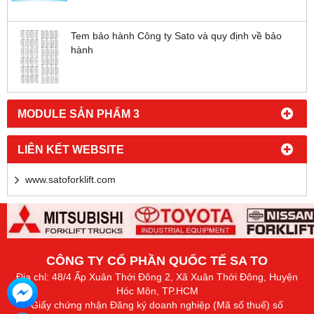
Tem bảo hành Công ty Sato và quy định về bảo
hành
MODULE SẢN PHẨM 3
LIÊN KẾT WEBSITE
www.satoforklift.com
CÔNG TY CỔ PHẦN QUỐC TẾ SA TO
Địa chỉ: 48/4 Ấp Xuân Thới Đông 2, Xã Xuân Thới Đông, Huyện
Hóc Môn, TP.HCM
Giấy chứng nhận Đăng ký doanh nghiệp (Mã số thuế) số