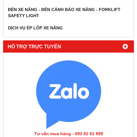
ĐÈN XE NÂNG - ĐÈN CẢNH BÁO XE NÂNG - FORKLIFT
SAFETY LIGHT
DỊCH VỤ ÉP LỐP XE NÂNG
HỔ TRỢ TRỰC TUYẾN
Tư vấn mua hàng - 093 81 61 899