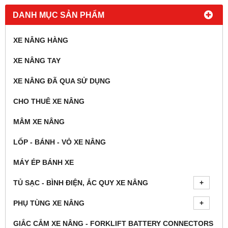
DANH MỤC SẢN PHẨM
XE NÂNG HÀNG
XE NÂNG TAY
XE NÂNG ĐÃ QUA SỬ DỤNG
CHO THUÊ XE NÂNG
MÂM XE NÂNG
LỐP - BÁNH - VỎ XE NÂNG
MÁY ÉP BÁNH XE
TỦ SẠC - BÌNH ĐIỆN, ẮC QUY XE NÂNG
PHỤ TÙNG XE NÂNG
GIẮC CẮM XE NÂNG - FORKLIFT BATTERY CONNECTORS