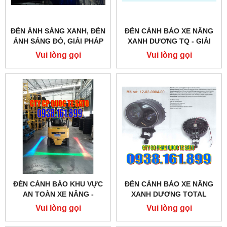
ĐÈN ÁNH SÁNG XANH, ĐÈN
ĐÈN CẢNH BÁO XE NÂNG
ÁNH SÁNG ĐỎ, GIẢI PHÁP
XANH DƯƠNG TQ - GIẢI
AN TOÀN XE NÂNG - BLUE
PHÁP AN TOÀN XE NÂNG -
Vui lòng gọi
Vui lòng gọi
/RED SAFETY SPOT
BLUE SAFETY SPOT
WARNING LIGHT
WARNING LIGHT
ĐÈN CẢNH BÁO KHU VỰC
ĐÈN CẢNH BÁO XE NÂNG
AN TOÀN XE NÂNG -
XANH DƯƠNG TOTAL
FORKLIFT RED ZONE
SOURCE - GIẢI PHÁP AN
Vui lòng gọi
Vui lòng gọi
SAFETY LIGHT
TOÀN XE NÂNG