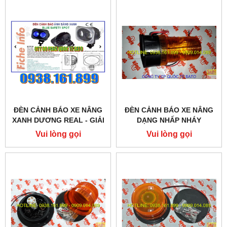
ĐÈN CẢNH BÁO XE NÂNG
ĐÈN CẢNH BÁO XE NÂNG
XANH DƯƠNG REAL - GIẢI
DẠNG NHẤP NHÁY
PHÁP AN TOÀN XE NÂNG -
Vui lòng gọi
Vui lòng gọi
BLUE SAFETY SPOT
WARNING LIGHT