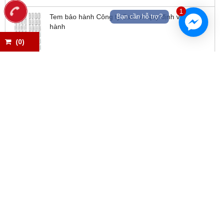
1
Bạn cần hỗ trợ?
Tem bảo hành Công ty Sato và quy định về bảo
hành
(
0
)
MODULE SẢN PHẨM 3
LIÊN KẾT WEBSITE
www.satoforklift.com
CÔNG TY CỔ PHẦN QUỐC TẾ SA TO
Địa chỉ: 48/4 Ấp Xuân Thới Đông 2, Xã Xuân Thới Đông, Huyện
Hóc Môn, TP.HCM
Giấy chứng nhận Đăng ký doanh nghiệp (Mã số thuế) số
0310041510 do Sở KHĐT TPHCM cấp lần đầu ngày 29/5/2010,