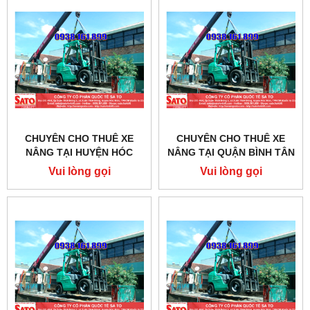
CHUYÊN CHO THUÊ XE
CHUYÊN CHO THUÊ XE
NÂNG TẠI HUYỆN HÓC
NÂNG TẠI QUẬN BÌNH TÂN
MÔN - TPHCM
- TPHCM
Vui lòng gọi
Vui lòng gọi