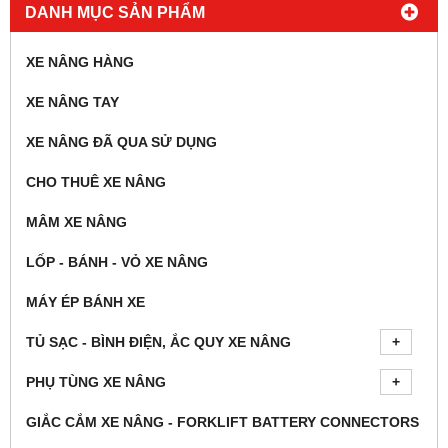
DANH MỤC SẢN PHẨM
XE NÂNG HÀNG
XE NÂNG TAY
XE NÂNG ĐÃ QUA SỬ DỤNG
CHO THUÊ XE NÂNG
MÂM XE NÂNG
LỐP - BÁNH - VỎ XE NÂNG
MÁY ÉP BÁNH XE
TỦ SẠC - BÌNH ĐIỆN, ẮC QUY XE NÂNG
PHỤ TÙNG XE NÂNG
GIẮC CẮM XE NÂNG - FORKLIFT BATTERY CONNECTORS