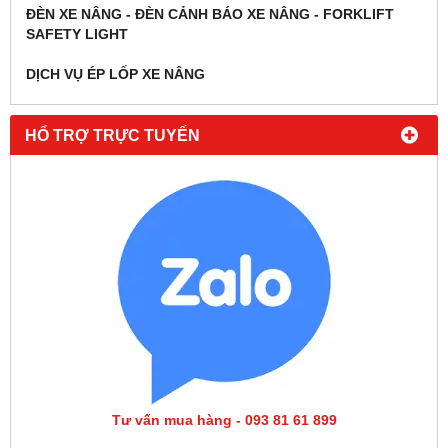
ĐÈN XE NÂNG - ĐÈN CẢNH BÁO XE NÂNG - FORKLIFT
SAFETY LIGHT
DỊCH VỤ ÉP LỐP XE NÂNG
HỔ TRỢ TRỰC TUYẾN
Tư vấn mua hàng - 093 81 61 899