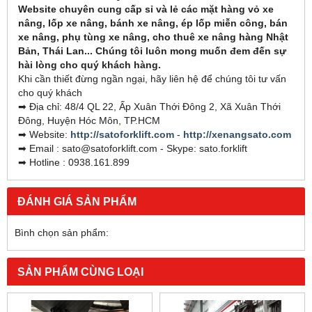
Website chuyên cung cấp sỉ và lẻ các mặt hàng vỏ xe
nâng, lốp xe nâng, bánh xe nâng, ép lốp miễn công, bán
xe nâng, phụ tùng xe nâng, cho thuê xe nâng hàng Nhật
Bản, Thái Lan... Chúng tôi luôn mong muốn đem đến sự
hài lòng cho quý khách hàng.
Khi cần thiết đừng ngần ngại, hãy liên hệ để chúng tôi tư vấn
cho quý khách
➡ Địa chỉ: 48/4 QL 22, Ấp Xuân Thới Đông 2, Xã Xuân Thới
Đông, Huyện Hóc Môn, TP.HCM
➡ Website:
http://satoforklift.com
-
http://xenangsato.com
➡ Email : sato@satoforklift.com - Skype: sato.forklift
➡ Hotline : 0938.161.899
ĐÁNH GIÁ SẢN PHẨM
Bình chọn sản phẩm:
SẢN PHẨM CÙNG LOẠI